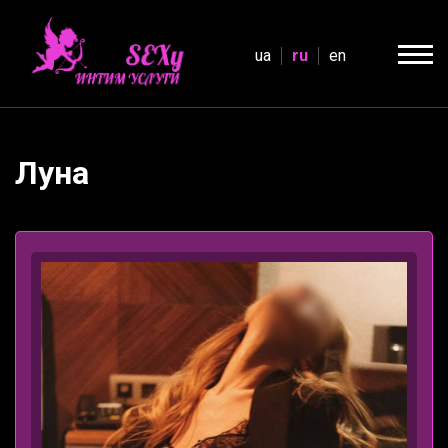
ua
ru
en
Луна