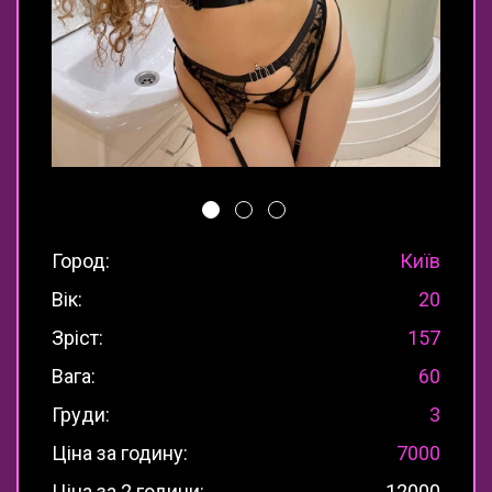
Город:
Київ
Вік:
20
Зріст:
157
Вага:
60
Груди:
3
Ціна за годину:
7000
Ціна за 2 години:
12000