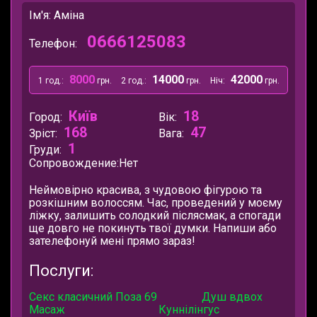
Ім'я: Аміна
0666125083
Телефон:
8000
14000
42000
1 год.:
грн.
2 год.:
грн.
Ніч:
грн.
Київ
18
Город:
Вік:
168
47
Зріст:
Вага:
1
Груди:
Сопровождение:
Нет
Неймовірно красива, з чудовою фігурою та
розкішним волоссям. Час, проведений у моєму
ліжку, залишить солодкий післясмак, а спогади
ще довго не покинуть твої думки. Напиши або
зателефонуй мені прямо зараз!
Послуги:
Секс класичний
Поза 69
Душ вдвох
Масаж
Куннілінгус