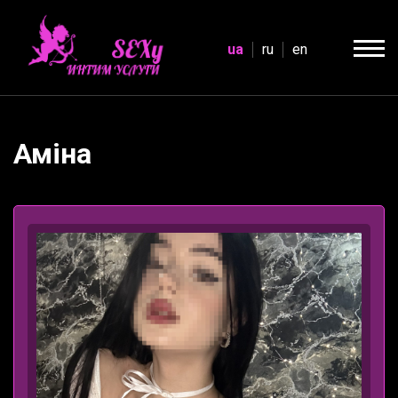
ua
ru
en
Аміна