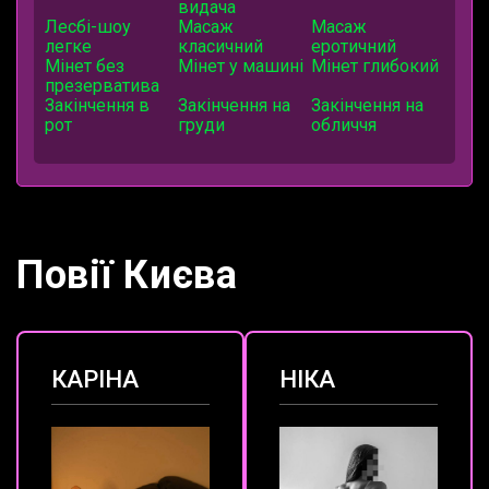
видача
Лесбі-шоу
Масаж
Масаж
легке
класичний
еротичний
Мінет без
Мінет у машині
Мінет глибокий
презерватива
Закінчення в
Закінчення на
Закінчення на
рот
груди
обличчя
Повії Києва
КАРІНА
НІКА