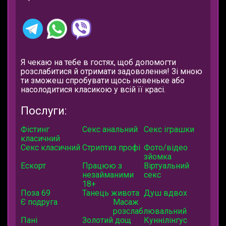
Я чекаю на тебе в гостях, щоб допомогти
розслабитися й отримати задоволення! Зі мною
ти зможеш спробувати щось новеньке або
насолодитися класикою у всій її красі.
Послуги:
Фістинг
Секс анальний
Секс іграшки
класичний
Секс класичний
Стриптиз профі
Фото/відео
зйомка
Ескорт
Працюю з
Віртуальний
незайманими
секс
18+
Поза 69
Танець живота
Душ вдвох
Є подруга
Масаж
розслаблювальний
Пані
Золотий дощ
Куннілінгус