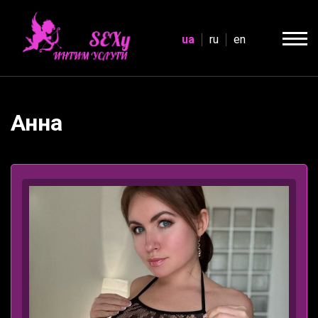
ua
ru
en
Анна