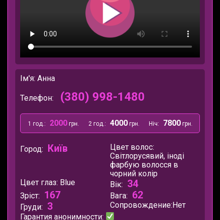
Ім'я: Анна
(380) 998-1480
Телефон:
2000
4000
7800
1 год.:
грн.
2 год.:
грн.
Ніч:
грн.
Київ
Цвет волос:
Город:
Світлорусявий, іноді
фарбую волосся в
чорний колір
Цвет глаз:
Blue
34
Вік:
167
62
Зріст:
Вага:
3
Сопровождение:
Нет
Груди:
Гарантия анонимности: