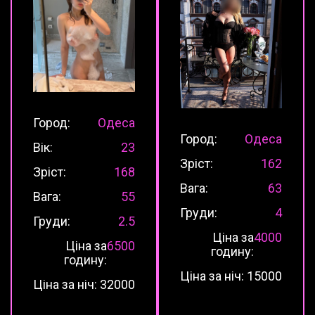
Город:
Одеса
Город:
Одеса
Вік:
23
Зріст:
162
Зріст:
168
Вага:
63
Вага:
55
Груди:
4
Груди:
2.5
Ціна за
4000
Ціна за
6500
годину:
годину:
Ціна за ніч:
15000
Ціна за ніч:
32000