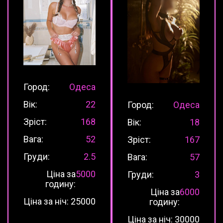
Город:
Одеса
Вік:
22
Город:
Одеса
Зріст:
168
Вік:
18
Вага:
52
Зріст:
167
Груди:
2.5
Вага:
57
Ціна за
5000
Груди:
3
годину:
Ціна за
6000
Ціна за ніч:
25000
годину:
Ціна за ніч:
30000