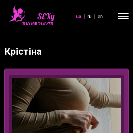
ua
ru
en
Крістіна