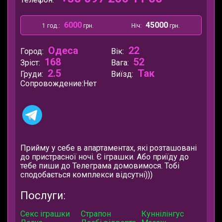
6000
45000
1 год.:
грн.
Ніч:
грн.
Одеса
22
Город:
Вік:
168
52
Зріст:
Вага:
2.5
Так
Груди:
Виїзд:
Сопровождение:
Нет
Прийму у себе в апартаментах, які розташовані
до пристрасної ночі. Є іграшки. Або приїду до
тебе пиши до Телеграма домовимося. Тобі
сподобається комплекси відсутні)))
Послуги:
Секс іграшки
Страпон
Куннілінгус