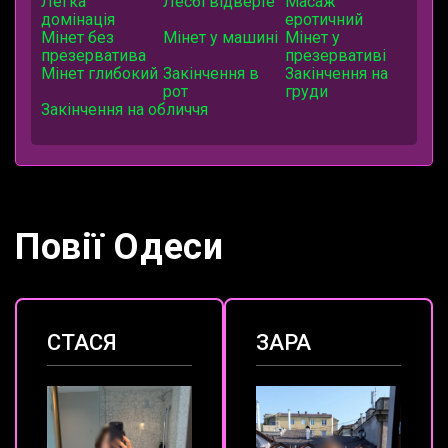
Легка
Лесбі відверте
Масаж
домінація
еротичний
Мінет без
Мінет у машині
Мінет у
презерватива
презервативі
Мінет глибокий
Закінчення в
Закінчення на
рот
груди
Закінчення на обличчя
Повії Одеси
СТАСЯ
ЗАРА