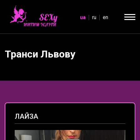
ua
ru
en
Транси Львову
ЛАЙЗА