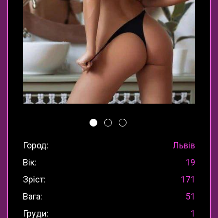
Город:
Львів
Вік:
19
Зріст:
171
Вага:
51
Груди:
1