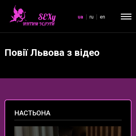
ua
ru
en
Повії Львова з відео
НАСТЬОНА