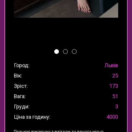
Город:
Львів
Вік:
25
Зріст:
173
Вага:
51
Груди:
3
Ціна за годину:
4000
Працюю виключно з виїздом до вашого місця