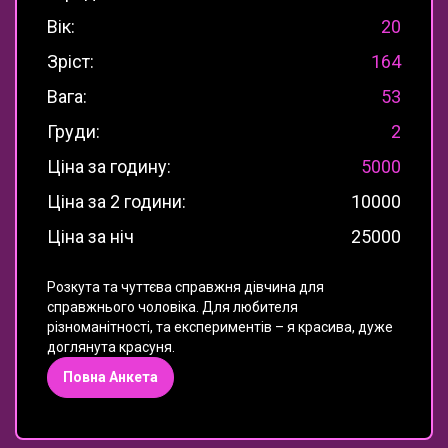
Вік:
20
Зріст:
164
Вага:
53
Груди:
2
Ціна за годину:
5000
Ціна за 2 години:
10000
Ціна за ніч
25000
Розкута та чуттєва справжня дівчина для
справжнього чоловіка. Для любителя
різноманітності, та експериментів – я красива, дуже
доглянута красуня.
Повна Анкета