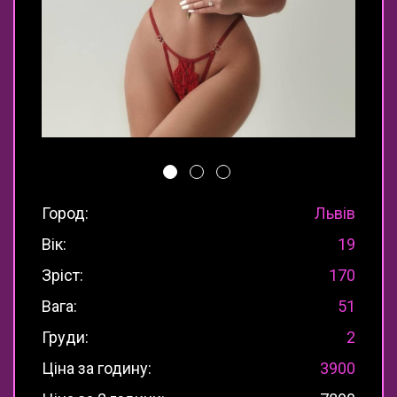
Город:
Львів
Вік:
19
Зріст:
170
Вага:
51
Груди:
2
Ціна за годину:
3900