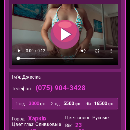
Ім'я: Джесіка
(075) 904-3428
Телефон:
3000
5500
16500
1 год.:
грн.
2 год.:
грн.
Ніч:
грн.
Харків
Цвет волос:
Руссые
Город:
Цвет глаз:
Оливковые
23
Вік: