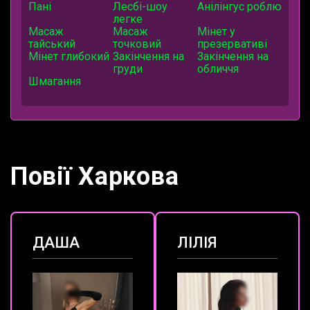
Пані
Лесбі-шоу
Анілінгус роблю
легке
Масаж
Масаж
Мінет у
тайський
точковий
презервативі
Мінет глибокий
Закінчення на
Закінчення на
груди
обличчя
Шмагання
Повії Харкова
ДАША
ЛІЛІЯ