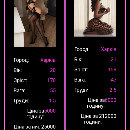
Город:
Харків
Вік:
21
Город:
Харків
Зріст:
163
Вік:
20
Вага:
47
Зріст:
170
Груди:
2.5
Вага:
55
Ціна за
6000
Груди:
1.5
годину:
Ціна за
5000
Ціна за 2
12000
годину:
години:
Ціна за ніч:
25000