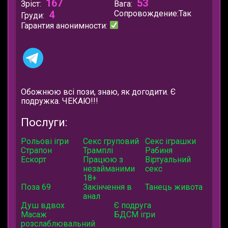
167
53
Зріст:
Вага:
4
Сопровождение:
Так
Груди:
Гарантия анонимности:
Обожнюю всі пози, знаю, як догодити. Є
подружка. ЧЕКАЮ!!!
Послуги:
Рольові ігри
Секс груповий
Секс іграшки
Страпон
Трамплі
Рабиня
Ескорт
Працюю з
Віртуальний
незайманими
секс
18+
Поза 69
Закінчення в
Танець живота
анал
Душ вдвох
Є подруга
Масаж
БДСМ ігри
розслаблювальний