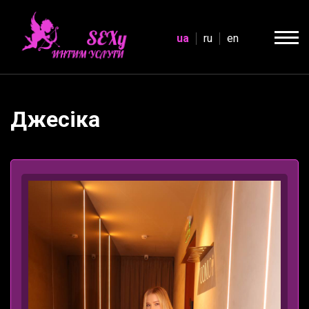
ua
ru
en
Джесіка