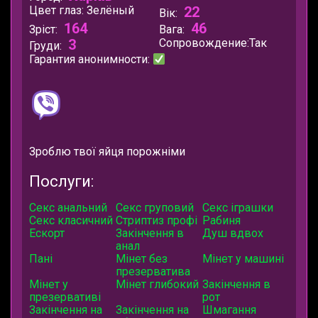
Цвет глаз:
Зелёный
22
Вік:
164
46
Зріст:
Вага:
3
Сопровождение:
Так
Груди:
Гарантия анонимности:
Зроблю твої яйця порожніми
Послуги:
Секс анальний
Секс груповий
Секс іграшки
Секс класичний
Стриптиз профі
Рабиня
Ескорт
Закінчення в
Душ вдвох
анал
Пані
Мінет без
Мінет у машині
презерватива
Мінет у
Мінет глибокий
Закінчення в
презервативі
рот
Закінчення на
Закінчення на
Шмагання