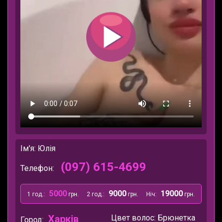
Ім'я: Юлія
(097) 615-4699
Телефон:
5000
9000
19000
1 год.:
грн.
2 год.:
грн.
Ніч:
грн.
Харків
Цвет волос:
Брюнетка
Город: