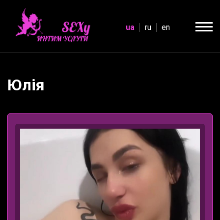
ua
ru
en
Юлія