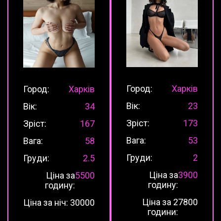
Город:
Харків
Город:
Харків
Вік:
23
Вік:
34
Зріст:
173
Зріст:
167
Вага:
53
Вага:
58
Груди:
2
Груди:
2.5
Ціна за
3900
Ціна за
5500
годину:
годину:
Ціна за 2
7800
Ціна за ніч:
30000
години: