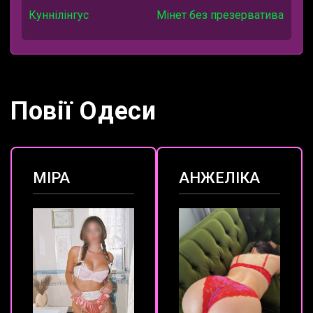
Куннілінгус
Мінет без презерватива
Повії Одеси
МІРА
АНЖЕЛІКА