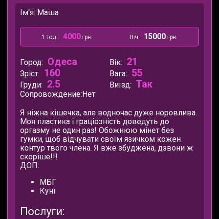
Ім'я: Маша
4000
15000
1 год.:
грн.
Ніч:
грн.
Одеса
21
Город:
Вік:
160
55
Зріст:
Вага:
2.5
Так
Груди:
Виїзд:
Сопровождение:
Нет
Я ніжна кішечка, але водночас дуже норовлива.
Моя пластика і граціозність доведуть до
оргазму не один раз! Обожнюю мінет без
гумки, щоб відчувати своїм язичком кожен
контур твого члена. Я вже збуджена, дзвони ж
скоріше!!!
ДОП:
МБГ
Куні
Послуги: