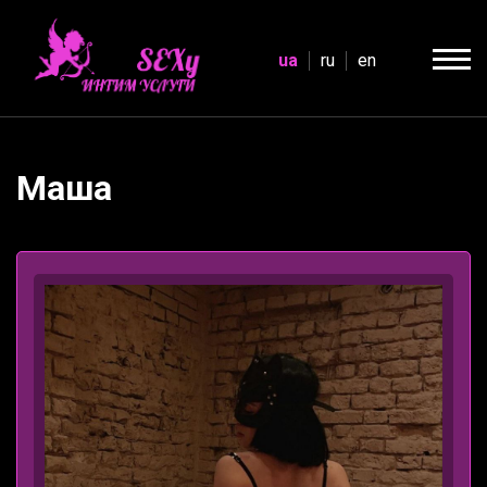
ua
ru
en
Маша