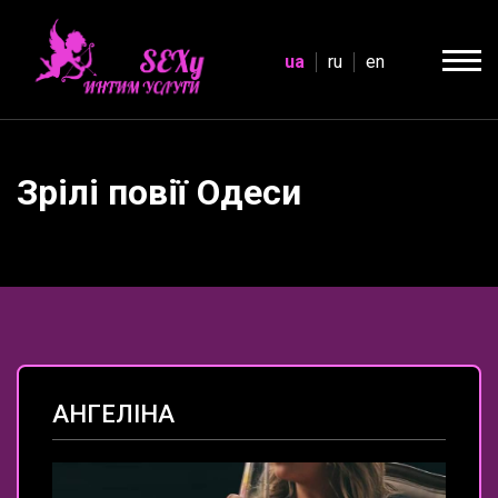
ua
ru
en
Зрілі повії Одеси
АНГЕЛІНА