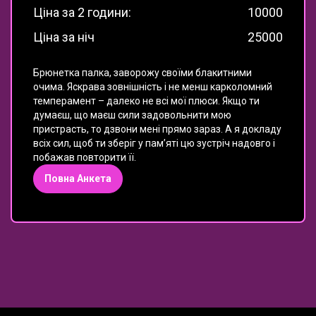
Ціна за 2 години:
10000
Ціна за ніч
25000
Брюнетка палка, заворожу своїми блакитними
очима.
Яскрава зовнішність і не менш карколомний
темперамент – далеко не всі мої плюси. Якщо ти
думаєш, що маєш сили задовольнити мою
пристрасть, то дзвони мені прямо зараз. А я докладу
всіх сил, щоб ти зберіг у пам’яті цю зустріч надовго і
побажав повторити її.
Повна Анкета