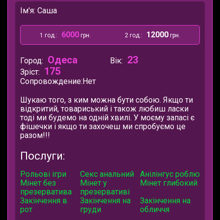
Ім'я: Саша
6000
12000
1 год.:
грн.
2 год.:
грн.
Одеса
23
Город:
Вік:
175
Зріст:
Сопровождение:
Нет
Шукаю того, з ким можна бути собою. Якщо ти
відкритий, товариський і також любиш ласки
тоді ми будемо на одній хвилі. У моєму запасі є
фішечки і якщо ти захочеш ми спробуємо це
разом!!!
Послуги:
Рольові ігри
Секс анальний
Анілінгус роблю
Мінет без
Мінет у
Мінет глибокий
презерватива
презервативі
Закінчення в
Закінчення на
Закінчення на
рот
груди
обличчя