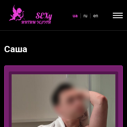
ua
ru
en
Саша