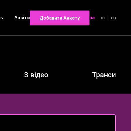
ль
Увійти
ua
ru
en
Добавити Анкету
З відео
Транси