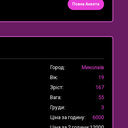
Повна Анкета
Город:
Миколаїв
Вік:
19
Зріст:
167
Вага:
55
Груди:
3
Ціна за годину:
6000
Ціна за 2 години:
12000