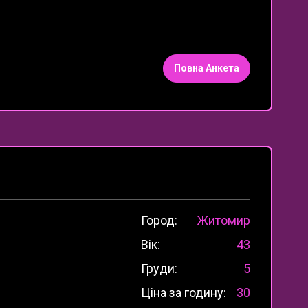
Повна Анкета
Город:
Житомир
Вік:
43
Груди:
5
Ціна за годину:
30