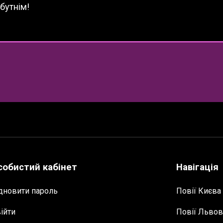
бутнім!
собистий кабінет
Навігація
дновити пароль
Повії Києва
ійти
Повії Львов