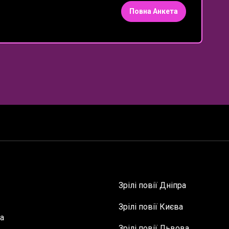
Повна Анкета
Зрілі повії Дніпра
Зрілі повії Києва
а
Зрілі повії Львова