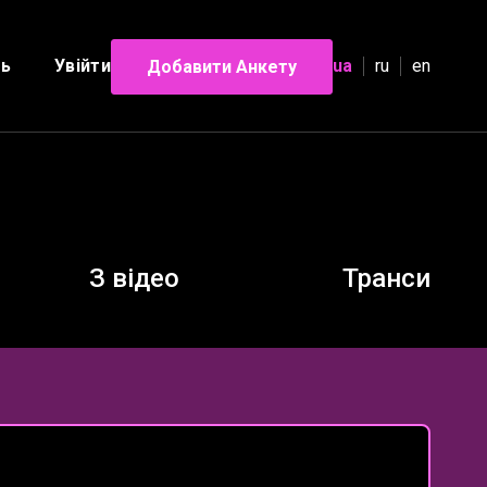
ль
Увійти
ua
ru
en
Добавити Анкету
З відео
Транси