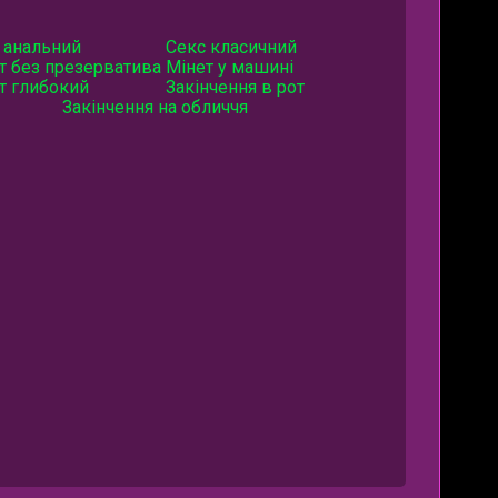
 анальний
Секс класичний
т без презерватива
Мінет у машині
т глибокий
Закінчення в рот
Закінчення на обличчя