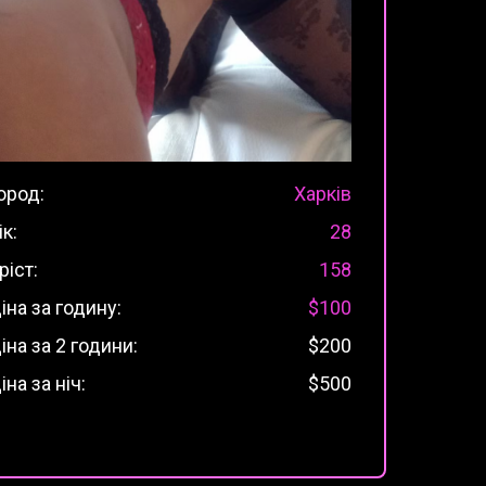
ород:
Харків
ік:
28
ріст:
158
іна за годину:
$100
іна за 2 години:
$200
іна за ніч:
$500