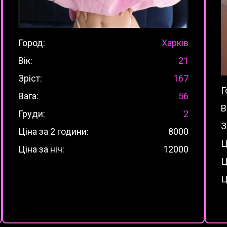
Город:
Харків
Вік:
21
Зріст:
167
Г
Вага:
56
В
Груди:
2
З
Ціна за 2 години:
8000
Ц
Ціна за ніч:
12000
Ц
Ц