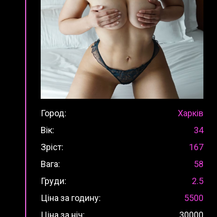
Город:
Харків
Вік:
34
Зріст:
167
Вага:
58
Груди:
2.5
Ціна за годину:
5500
Ціна за ніч:
30000