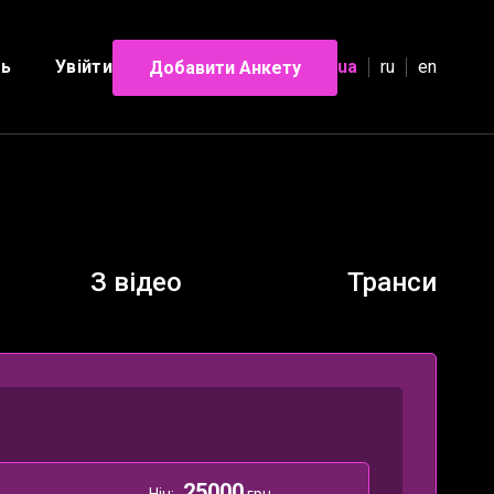
ль
Увійти
ua
ru
en
Добавити Анкету
З відео
Транси
25000