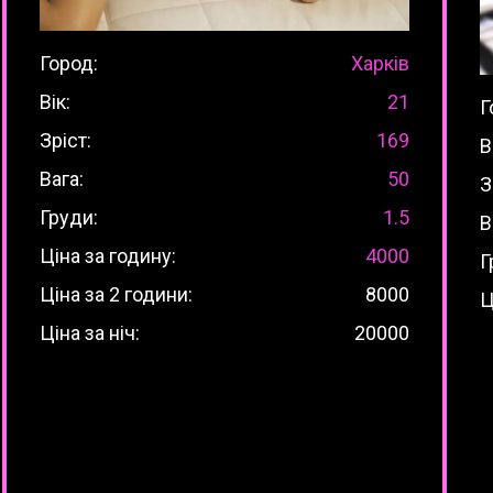
Город:
Харків
Вік:
21
Г
Зріст:
169
В
Вага:
50
З
Груди:
1.5
В
Ціна за годину:
4000
Г
Ціна за 2 години:
8000
Ц
Ціна за ніч:
20000