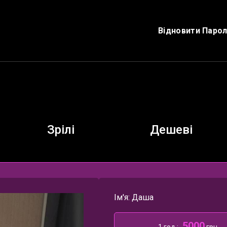
Відновити Паро
Зрілі
Дешеві
Ім'я: Даша
5000