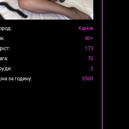
ород:
Харків
ік:
40+
ріст:
173
ага:
70
руди:
2
іна за годину:
3500