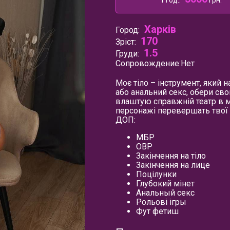
1 год.:
грн.
Харків
Город:
170
Зріст:
1.5
Груди:
Сопровождение:
Нет
Моє тіло – інструмент, який 
або анальний секс, обери свою
влаштую справжній театр в мо
персонажі перевершать твої 
ДОП:
МБР
ОВР
Закінчення на тіло
Закінчення на лице
Поцілунки
Глубокий мінет
Анальный секс
Рольові ігры
Фут фетиш