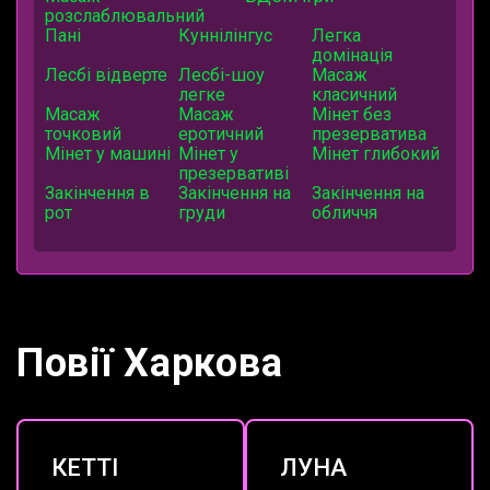
розслаблювальний
Пані
Куннілінгус
Легка
домінація
Лесбі відверте
Лесбі-шоу
Масаж
легке
класичний
Масаж
Масаж
Мінет без
точковий
еротичний
презерватива
Мінет у машині
Мінет у
Мінет глибокий
презервативі
Закінчення в
Закінчення на
Закінчення на
рот
груди
обличчя
Повії Харкова
КЕТТІ
ЛУНА