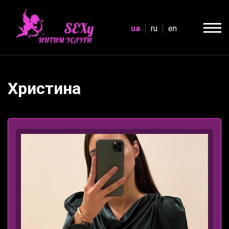
ua
ru
en
Христина