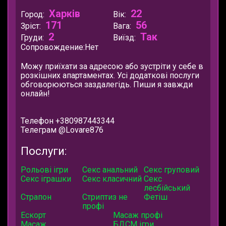
Харків
22
Город:
Вік:
171
56
Зріст:
Вага:
2
Так
Груди:
Виїзд:
Сопровождение:
Нет
Можу приїхати за адресою або зустріти у себе в
розкішних апартаментах. Усі додаткові послуги
обговорюються заздалегідь. Пиши я завжди
онлайн!
Телефон +380987443344
Телеграм @Lovare876
Послуги:
Рольові ігри
Секс анальний
Секс груповий
Секс іграшки
Секс класичний
Секс
лесбійський
Страпон
Стриптиз не
Фетіш
профі
Ескорт
Масаж профі
Масаж
БДСМ ігри