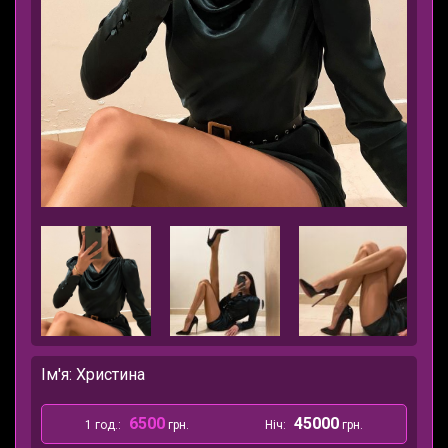
Ім'я: Христина
6500
45000
1 год.:
грн.
Ніч:
грн.