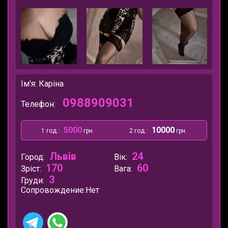
Ім'я: Каріна
0988909031
Телефон:
5000
10000
1 год.:
грн.
2 год.:
грн.
Львів
24
Город:
Вік:
170
60
Зріст:
Вага:
3
Груди:
Сопровождение:
Нет