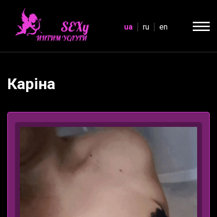
ua
ru
en
Каріна