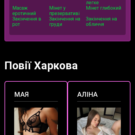
легке
Масаж
Мінет у
Мінет глибокий
еротичний
презервативі
Закінчення в
Закінчення на
Закінчення на
рот
груди
обличчя
Повії Харкова
МАЯ
АЛІНА