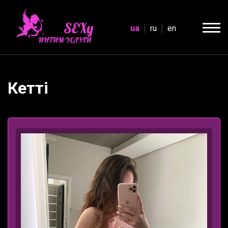
ua
ru
en
Кетті