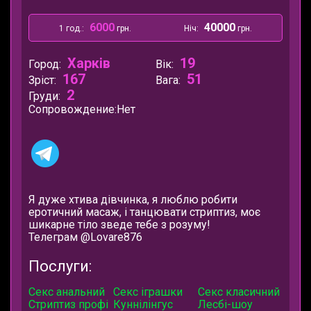
6000
40000
1 год.:
грн.
Ніч:
грн.
Харків
19
Город:
Вік:
167
51
Зріст:
Вага:
2
Груди:
Сопровождение:
Нет
Я дуже хтива дівчинка, я люблю робити
еротичний масаж, і танцювати стриптиз, моє
шикарне тіло зведе тебе з розуму!
Телеграм @Lovare876
Послуги:
Секс анальний
Секс іграшки
Секс класичний
Стриптиз профі
Куннілінгус
Лесбі-шоу