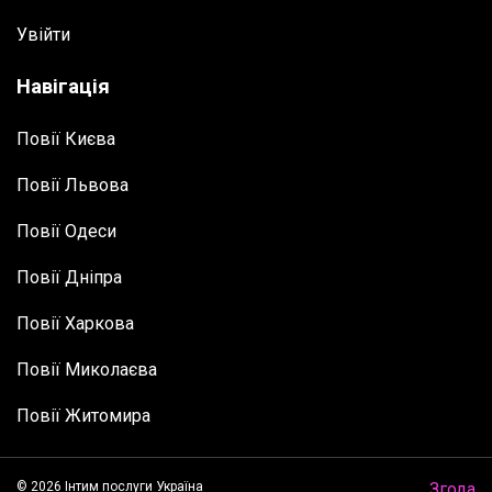
Увійти
Навігація
Повії Києва
Повії Львова
Повії Одеси
Повії Дніпра
Повії Харкова
Повії Миколаєва
Повії Житомира
© 2026 Інтим послуги Україна
Згода