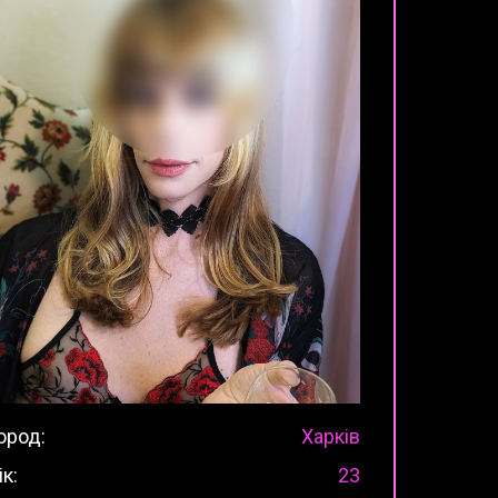
ород:
Харків
ік:
23