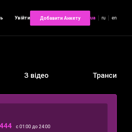
ль
Увійти
ua
ru
en
Добавити Анкету
З відео
Транси
444
с 01:00 до 24:00