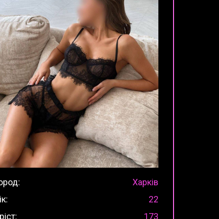
ород:
Харків
ік:
22
ріст:
173