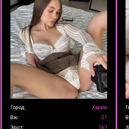
Город:
Харків
Г
Вік:
21
В
Зріст:
167
З