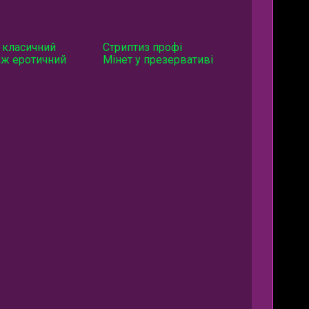
 класичний
Стриптиз профі
ж еротичний
Мінет у презервативі