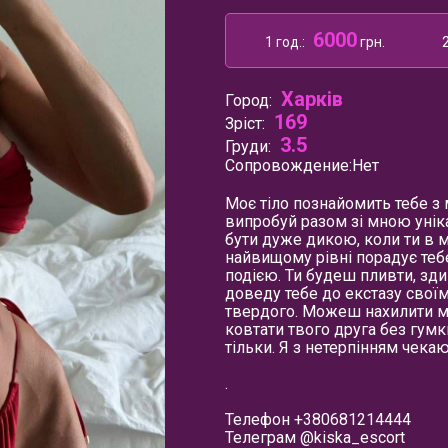
6000
1 год.:
грн.
2
Харків
Город:
169
Зріст:
3.5
Груди:
Сопровождение:
Нет
Моє тіло познайомить тебе з 
випробуй разом зі мною унік
бути дуже дикою, коли ти в м
найвищому рівні порадує тебе
подією. Ти будеш пливти, зд
доведу тебе до екстазу свої
твердого. Можеш нахилити мен
ковтати твого друга без гумк
тільки. Я з нетерпінням чекаю
.
Телефон +380681214444
Телеграм
@kiska_escort