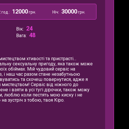
12000
30000
 год.:
грн.
Ніч:
грн.
24
Вік:
48
Вага:
мистецтвом хтивості та пристрасті…
альну сексуальну пригоду, яка також може
оїх обіймах. Мій чудовий сервіс на
, і наш час разом стане незабутньою
ивуватись та схочеш повернутися, адже я
м мистецтвом! Сервіс від ніжного до
е і взяти в усі тугі дірочки, також можу
и, люблю коли пестять мою киску і не
 на зустріч з тобою, твоя Кіро.