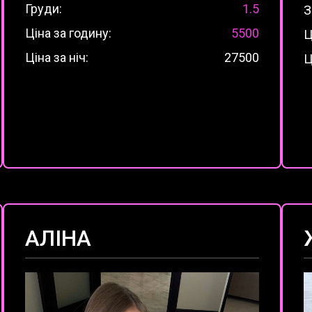
Груди:
1.5
З
Ціна за годину:
5500
Ц
Ціна за ніч:
27500
Ц
АЛІНА