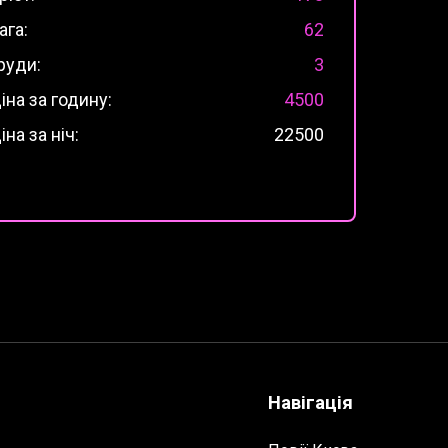
ага:
62
руди:
3
іна за годину:
4500
іна за ніч:
22500
Навігація