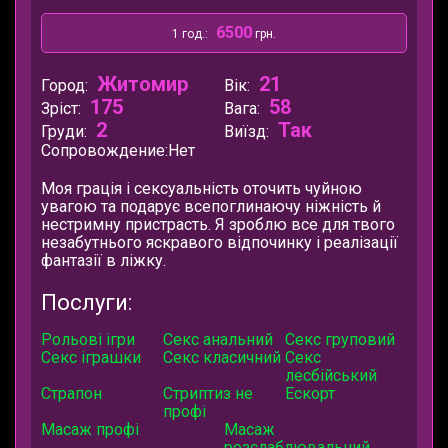
6500
1 год.:
грн.
Житомир
21
Город:
Вік:
175
58
Зріст:
Вага:
2
Так
Груди:
Виїзд:
Сопровождение:
Нет
Моя грація і сексуальність оточить чуйною
увагою та подарує всепоглинаючу ніжність й
нестримну пристрасть. Я зроблю все для твого
незабутнього яскравого відпочинку і реалізації
фантазії в ліжку.
Послуги:
Рольові ігри
Секс анальний
Секс груповий
Секс іграшки
Секс класичний
Секс
лесбійський
Страпон
Стриптиз не
Ескорт
профі
Масаж профі
Масаж
розслаблювальний