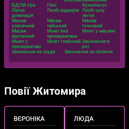
БДСМ ігри
Пані
Куннілінгус
Легка
Лесбі відверте
Лесбі-шоу
домінація
легке
Масаж
Масаж
Масаж
класичний
тайський
точковий
Масаж
Мінет без
Мінет у машині
еротичний
презерватива
Мінет у
Мінет глибокий
Закінчення в
презервативі
рот
Закінчення на груди
Закінчення на обличчя
Повії Житомира
ВЄРОНІКА
ЛЮДА