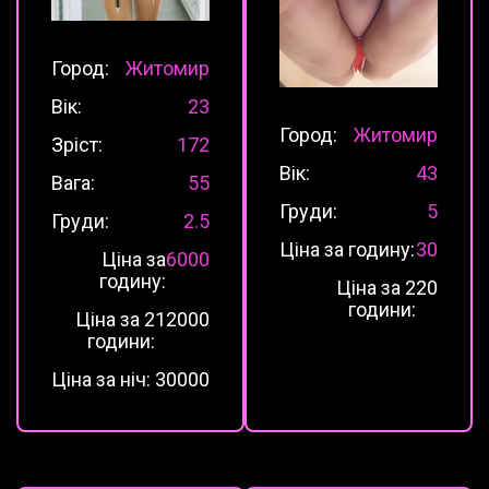
Город:
Житомир
Вік:
23
Город:
Житомир
Зріст:
172
Вік:
43
Вага:
55
Груди:
5
Груди:
2.5
Ціна за годину:
30
Ціна за
6000
годину:
Ціна за 2
20
години:
Ціна за 2
12000
години:
Ціна за ніч:
30000