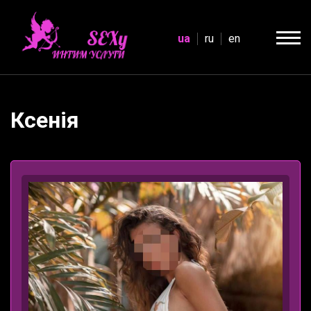
ua
ru
en
Ксенія