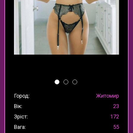
Город:
Житомир
Вік:
23
Зріст:
172
Вага:
55