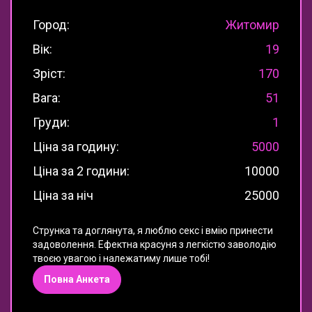
Город:
Житомир
Вік:
19
Зріст:
170
Вага:
51
Груди:
1
Ціна за годину:
5000
Ціна за 2 години:
10000
Ціна за ніч
25000
Струнка та доглянута, я люблю секс і вмію принести
задоволення. Ефектна красуня з легкістю заволодію
твоєю увагою і належатиму лише тобі!
Повна Анкета