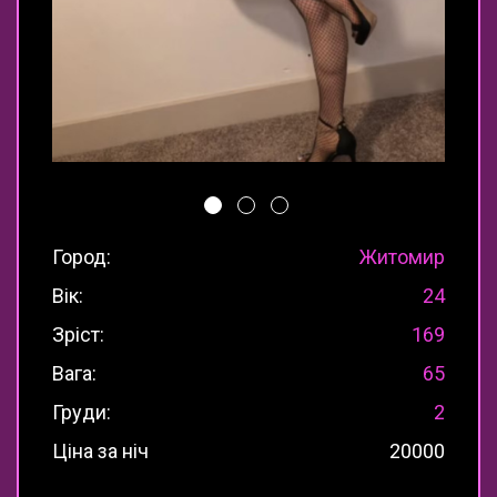
Город:
Житомир
Вік:
24
Зріст:
169
Вага:
65
Груди:
2
Ціна за ніч
20000