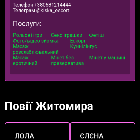
Телефон +380681214444
Телеграм
@kiska_escort
Послуги:
Рольові ігри
Секс іграшки
Фетіш
Фото/відео зйомка
Ескорт
Масаж
Куннілінгус
розслаблювальний
Масаж
Мінет без
Мінет у машині
еротичний
презерватива
Повії Житомира
ЛОЛА
ЄЛЄНА