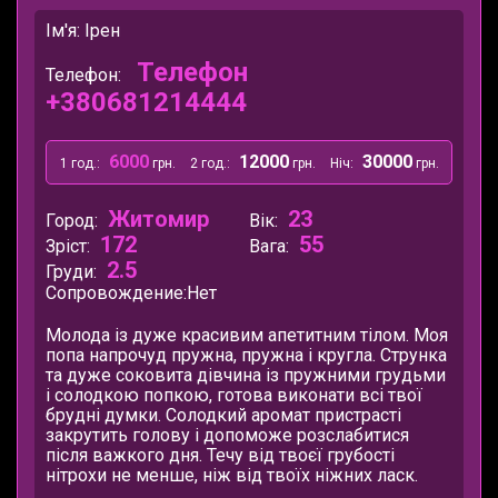
Ім'я: Ірен
Телефон
Телефон:
+380681214444
6000
12000
30000
1 год.:
грн.
2 год.:
грн.
Ніч:
грн.
Житомир
23
Город:
Вік:
172
55
Зріст:
Вага:
2.5
Груди:
Сопровождение:
Нет
Молода із дуже красивим апетитним тілом. Моя
попа напрочуд пружна, пружна і кругла. Струнка
та дуже соковита дівчина із пружними грудьми
і солодкою попкою, готова виконати всі твої
брудні думки. Солодкий аромат пристрасті
закрутить голову і допоможе розслабитися
після важкого дня. Течу від твоєї грубості
нітрохи не менше, ніж від твоїх ніжних ласк.