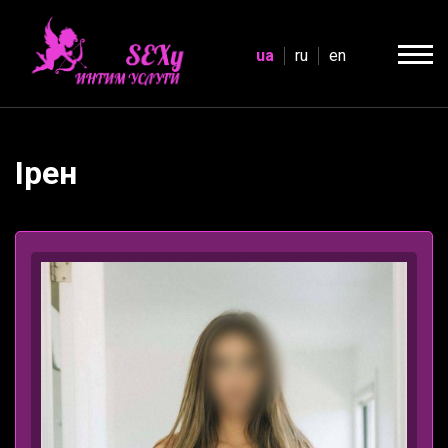
ua
ru
en
Ірен